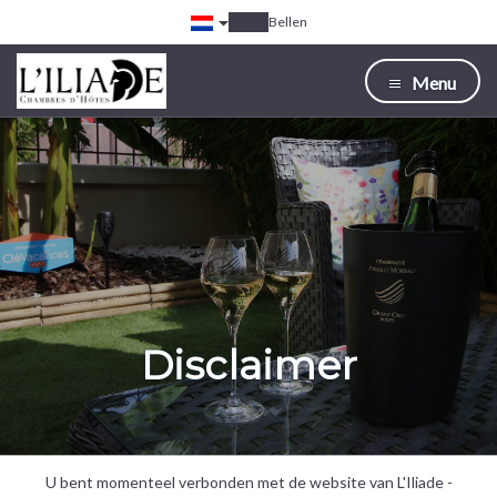
Bellen
Menu
Disclaimer
U bent momenteel verbonden met de website van L'Iliade -