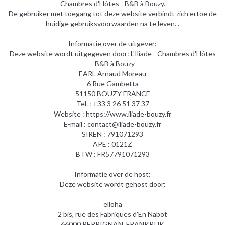
Chambres d'Hôtes - B&B à Bouzy.
De gebruiker met toegang tot deze website verbindt zich ertoe de
huidige gebruiksvoorwaarden na te leven. .
Informatie over de uitgever:
Deze website wordt uitgegeven door: L'Iliade - Chambres d'Hôtes
- B&B à Bouzy
EARL Arnaud Moreau
6 Rue Gambetta
51150 BOUZY FRANCE
Tel. : +33 3 26 51 37 37
Website : https://www.iliade-bouzy.fr
E-mail : contact@iliade-bouzy.fr
SIREN : 791071293
APE : 0121Z
BTW : FR57791071293
Informatie over de host:
Deze website wordt gehost door:
elloha
2 bis, rue des Fabriques d'En Nabot
66000 PERPIGNAN, FRANKRIJK