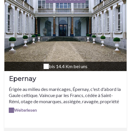
Ruinart - Reims © Ruinart. Maison Ruinart - Reims ©
Ruinart. Avenue de Champagne - Epernay © M. Jolyot-
Coll. ADT Marne. Cité du Champagne Collet-Cogevi -
Aÿ©S. Millot-Coll.ADT Marne1 Champagne Taittinger -
Reims©S. Millot-Coll.ADT Marne5 Champagne Ruinart -
Reims©E. Vidal-Coll.ADT Marne
bis 14.4 Km bei uns
Epernay
Érigée au milieu des marécages, Épernay, c'est d'abord la
Gaule celtique. Vaincue par les Francs, cédée à Saint-
Rémi, otage de monarques, assiégée, ravagée, propriété
des comtes de Champagne, rattachée au royaume de
Weiterlesen
France, elle a encore dû subir les affres des deux guerres
mondiales. C'est peu dire que les vestiges de son
turbulent passé sont maigres. Et pourtant, dès la fin du