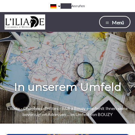
Anrufen
Menü
In unserem Umfeld
L'Iliade - Chambres d'Hôtes - B&B à Bouzy empfiehlt Ihnen seine
bevorzugten Adressen ... im Umfeld von BOUZY