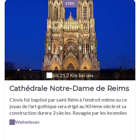
ERBE
bis 21.2 Km bei uns
Cathédrale Notre-Dame de Reims
Clovis fut baptisé par saint Rémi à l'endroit même ou ce
joyau de l'art gothique sera érigé au XIIIème siècle et sa
construction durera 3 siècles. Ravagée par les incendies
et les guerres, elle a sacré pas moins de 29 rois, d'Henri
Weiterlesen
1er à Charles X : autant dire que c'est un lieu sacrément
riche que l'on visite !