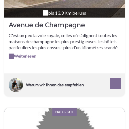
bis 13.3 Km bei uns
Avenue de Champagne
C'est un peu la voie royale, celles où s'alignent toutes les
maisons de champagne les plus prestigieuses, les hôtels
particuliers les plus cossus : plus d'un kilomètres scandé
par de hautes grilles ouvragées. Baptisée "Faubourg de
Weiterlesen
la Folie", sous Louis XV, située sur la route entre Paris et
l'Allemagne.
Warum wir Ihnen das empfehlen
NATURGUT