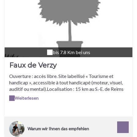
bis 7.8 Km bei uns
Faux de Verzy
Ouverture : accès libre. Site labellisé « Tourisme et
handicap », accessible à tout handicapé (moteur, visuel,
auditif ou mental).Localisation : 15 km au S.-E. de Reims
par la N 44 vers Châlons, puis à droite la D
Weiterlesen
34.Proprietaires : Forêt domaniale
Warum wir Ihnen das empfehlen