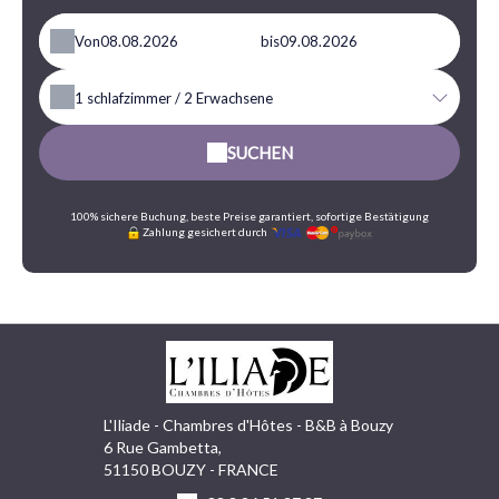
Von
bis
1
schlafzimmer /
2
Erwachsene
SUCHEN
100% sichere Buchung, beste Preise garantiert, sofortige Bestätigung
Zahlung gesichert durch
L'Iliade - Chambres d'Hôtes - B&B à Bouzy
6 Rue Gambetta,
51150 BOUZY - FRANCE